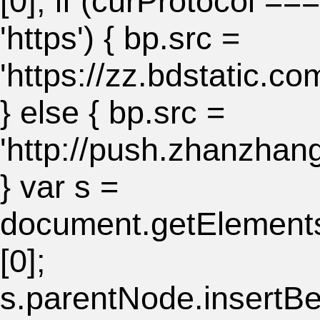
[0]; if (curProtocol ===
'https') { bp.src =
'https://zz.bdstatic.co
} else { bp.src =
'http://push.zhanzhan
} var s =
document.getElement
[0];
s.parentNode.insertBe