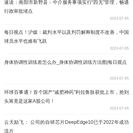
速读：南阳市新野县：中介服务事项实行“四无”管理，畅通
行政审批堵点
2023-07-05
每日视点！沪媒：裁判水平以及判罚解释制度不改善，中国
球员水平也难有飞跃
2023-07-05
身体协调性训练差怎么办_身体协调性训练方法图|每日观点
2023-07-05
环球百事通！首个国产“减肥神药”利拉鲁肽获批上市，抢到
头筹竟是这家A股公司！
2023-07-05
云天励飞： 公司的自研芯片DeepEdge10已于2022年成功
流片