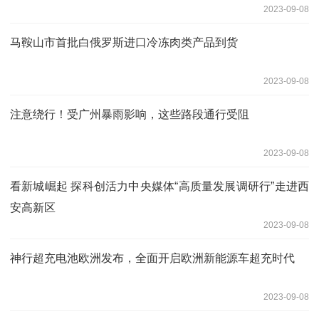
2023-09-08
马鞍山市首批白俄罗斯进口冷冻肉类产品到货
2023-09-08
注意绕行！受广州暴雨影响，这些路段通行受阻
2023-09-08
看新城崛起 探科创活力中央媒体“高质量发展调研行”走进西
安高新区
2023-09-08
神行超充电池欧洲发布，全面开启欧洲新能源车超充时代
2023-09-08