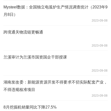
Mysteel数据：全国独立电弧炉生产情况调查统计（2023年9
月8日）
2023-09-08
跨境通关物流链更畅通
2023-09-08
兰溪审计为兰溪市国资国企干部授课
2023-09-08
湖南发改委：新能源资源开发不得要求不切实际配套产业，
不得违规核准项目
2023-09-08
8月挖掘机销量同比下降27.5%