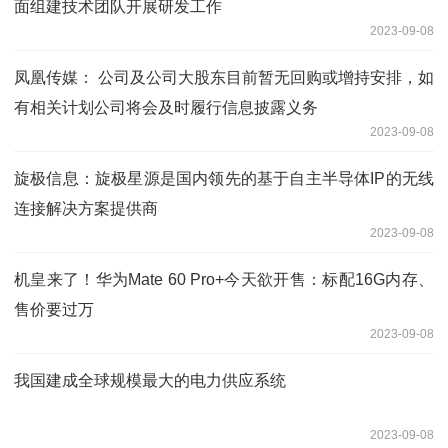
面组建技术团队开展研发工作
2023-09-08
凤凰传媒： 公司及公司大股东目前暂无回购或增持安排，如
有相关计划公司将会及时履行信息披露义务
2023-09-08
旋极信息：旋极星源是国内领先的基于自主半导体IP的无线
连接解决方案提供商
2023-09-08
机皇来了！华为Mate 60 Pro+今天欲开售：标配16G内存、
售价要过万
2023-09-08
我国建成全球规模最大的电力供应系统
2023-09-08