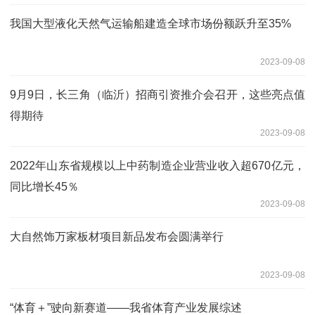
我国大型液化天然气运输船建造全球市场份额跃升至35%
2023-09-08
9月9日，长三角（临沂）招商引资推介会召开，这些亮点值
得期待
2023-09-08
2022年山东省规模以上中药制造企业营业收入超670亿元，
同比增长45％
2023-09-08
大自然饰万家板材项目新品发布会圆满举行
2023-09-08
“体育＋”驶向新赛道——我省体育产业发展综述