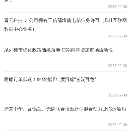
2023-09-08
青云科技： 公司拥有工信部增值电信业务许可（B11互联网
数据中心业务）
2023-09-08
系列楼市优化政策陆续落地 短期内将增加市场流动性
2023-09-08
商船订单低迷！韩华海洋年度目标“岌岌可危”
2023-09-08
沪东中华、瓦锡兰、壳牌联合推出新型混合动力LNG运输船
2023-09-08