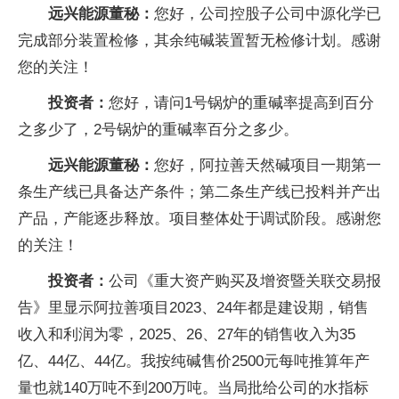
远兴能源董秘：
您好，公司控股子公司中源化学已
完成部分装置检修，其余纯碱装置暂无检修计划。感谢
您的关注！
投资者：
您好，请问1号锅炉的重碱率提高到百分
之多少了，2号锅炉的重碱率百分之多少。
远兴能源董秘：
您好，阿拉善天然碱项目一期第一
条生产线已具备达产条件；第二条生产线已投料并产出
产品，产能逐步释放。项目整体处于调试阶段。感谢您
的关注！
投资者：
公司《重大资产购买及增资暨关联交易报
告》里显示阿拉善项目2023、24年都是建设期，销售
收入和利润为零，2025、26、27年的销售收入为35
亿、44亿、44亿。我按纯碱售价2500元每吨推算年产
量也就140万吨不到200万吨。当局批给公司的水指标