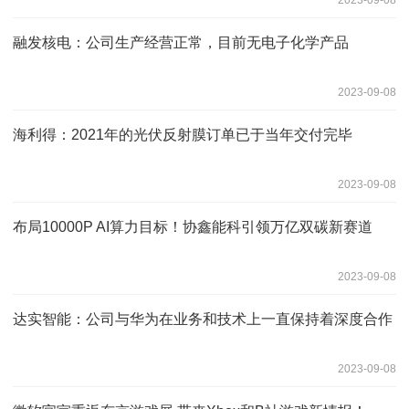
2023-09-08
融发核电：公司生产经营正常，目前无电子化学产品
2023-09-08
海利得：2021年的光伏反射膜订单已于当年交付完毕
2023-09-08
布局10000P AI算力目标！协鑫能科引领万亿双碳新赛道
2023-09-08
达实智能：公司与华为在业务和技术上一直保持着深度合作
2023-09-08