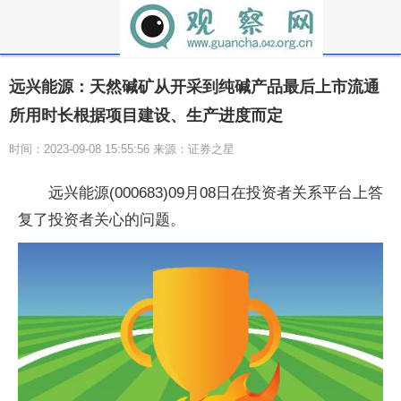
远兴能源：天然碱矿从开采到纯碱产品最后上市流通
所用时长根据项目建设、生产进度而定
时间：2023-09-08 15:55:56 来源：证券之星
远兴能源(000683)09月08日在投资者关系平台上答
复了投资者关心的问题。