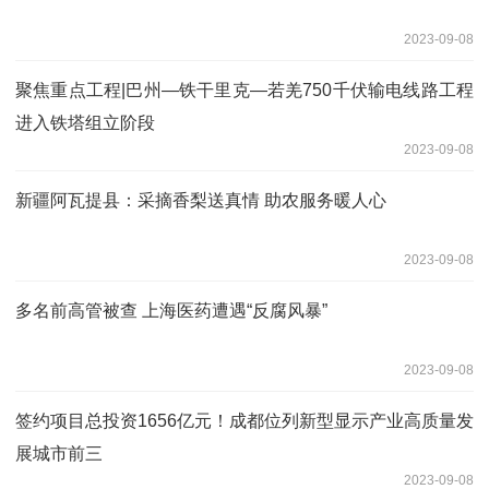
2023-09-08
聚焦重点工程|巴州—铁干里克—若羌750千伏输电线路工程
进入铁塔组立阶段
2023-09-08
新疆阿瓦提县：采摘香梨送真情 助农服务暖人心
2023-09-08
多名前高管被查 上海医药遭遇“反腐风暴”
2023-09-08
签约项目总投资1656亿元！成都位列新型显示产业高质量发
展城市前三
2023-09-08