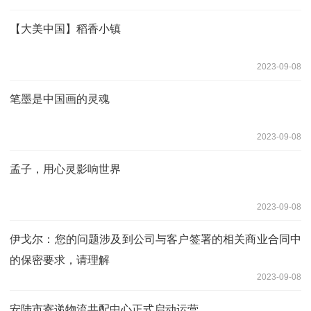
【大美中国】稻香小镇
2023-09-08
笔墨是中国画的灵魂
2023-09-08
孟子，用心灵影响世界
2023-09-08
伊戈尔：您的问题涉及到公司与客户签署的相关商业合同中
的保密要求，请理解
2023-09-08
安陆市寄递物流共配中心正式启动运营