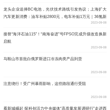
龙头企业追捧BC电池，光伏技术路线引发热议；上海扩大
汽车更新消费：油车补贴2800元，电车补贴1万元｜36氪新
2023-09-08
能源日报0907
接替“海洋石油115”！“南海奋进”号FPSO完成升级改造换新
启航
2023-09-08
马鞍山市首批白俄罗斯进口冷冻肉类产品到货
2023-09-08
注意绕行！受广州暴雨影响，这些路段通行受阻
2023-09-08
看新城崛起 探科创活力中央媒体“高质量发展调研行”走进西