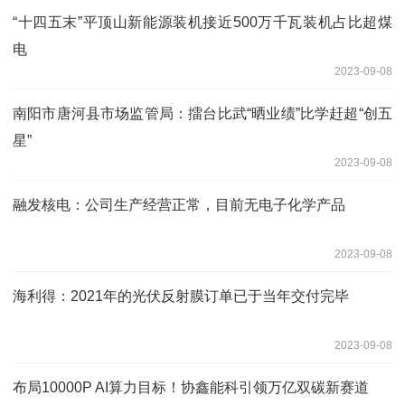
“十四五末”平顶山新能源装机接近500万千瓦装机占比超煤
电
2023-09-08
南阳市唐河县市场监管局：擂台比武“晒业绩”比学赶超“创五
星”
2023-09-08
融发核电：公司生产经营正常，目前无电子化学产品
2023-09-08
海利得：2021年的光伏反射膜订单已于当年交付完毕
2023-09-08
布局10000P AI算力目标！协鑫能科引领万亿双碳新赛道