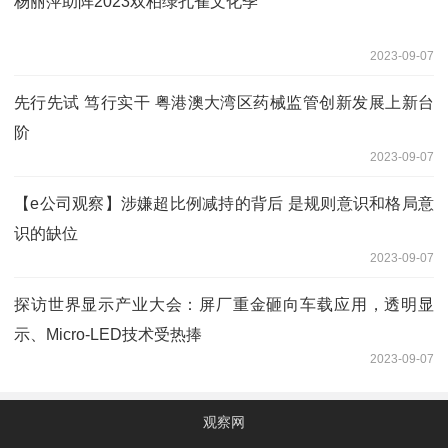
杨丽萍助阵2023双柏绿孔雀文化季
2023-09-07
先行先试 笃行实干 粤港澳大湾区药械监管创新发展上新台
阶
2023-09-07
【e公司观察】涉嫌超比例减持的背后 是规则意识和格局意
识的缺位
2023-09-07
探访世界显示产业大会：屏厂重金砸向车载应用，透明显
示、Micro-LED技术受热捧
2023-09-07
观察网