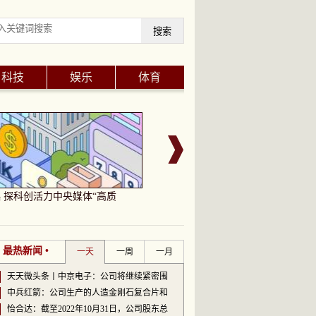
搜索
科技
娱乐
体育
 探科创活力中央媒体“高质
微软官宣重返东京游戏展 带来Xbox
• 最热新闻 •
一天
一周
一月
天天微头条丨中京电子：公司将继续紧密围
中兵红箭：公司生产的人造金刚石复合片和
怡合达：截至2022年10月31日，公司股东总