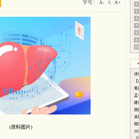
字号：
A-
A
A+
诗
【
笔
孟
建
我
渝
国
(资料图片)
2
《