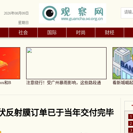
2026年08月09日
星期日
社会
国际
时尚
财经
ox和B
注意绕行！受广州暴雨影响，这些路段通
看新城崛起
光伏反射膜订单已于当年交付完毕