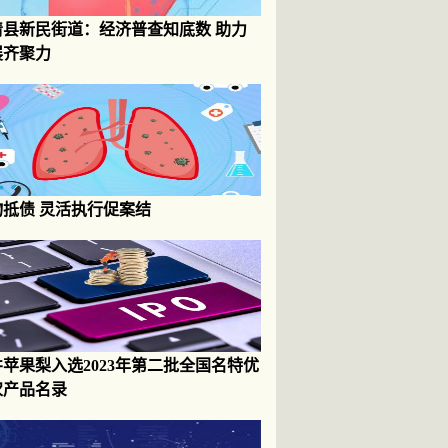
清县新民街道：经济普查知底数 助力
展齐聚力
物抵债 灵活执行促案结
苹果梨入选2023年第二批全国名特优
农产品名录