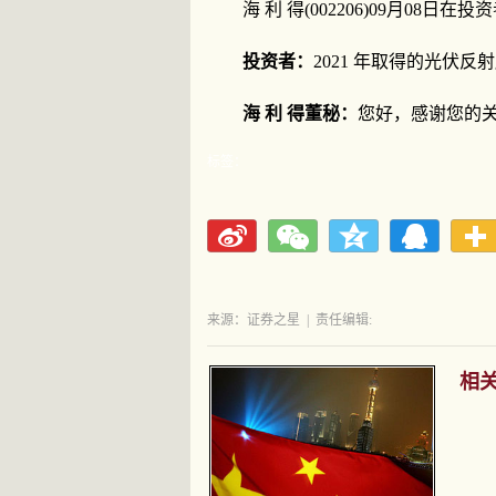
海 利 得(002206)09月0
投资者：
2021 年取得的光伏
海 利 得董秘：
您好，感谢您的关
标签：
来源：证券之星
|
责任编辑:
相