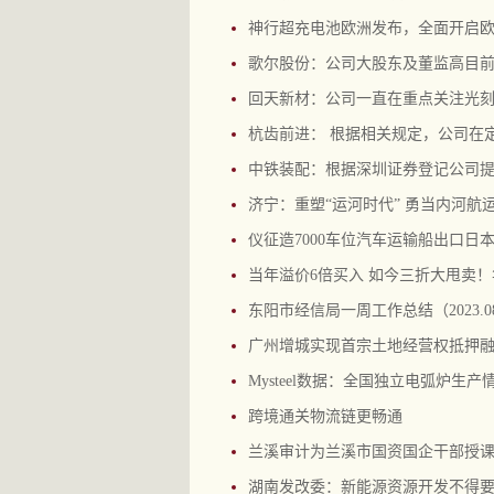
神行超充电池欧洲发布，全面开启
歌尔股份：公司大股东及董监高目
回天新材：公司一直在重点关注光
杭齿前进： 根据相关规定，公司在
中铁装配：根据深圳证券登记公司提供的
济宁：重塑“运河时代” 勇当内河航
仪征造7000车位汽车运输船出口日
当年溢价6倍买入 如今三折大甩卖！
东阳市经信局一周工作总结（2023.08.2
广州增城实现首宗土地经营权抵押融
Mysteel数据：全国独立电弧炉生产
跨境通关物流链更畅通
兰溪审计为兰溪市国资国企干部授
湖南发改委：新能源资源开发不得