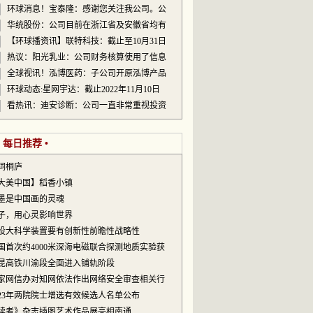
环球消息！宝泰隆：感谢您关注我公司。公
华统股份：公司目前在浙江省及安徽省均有
【环球播资讯】联特科技：截止至10月31日
热议：阳光乳业：公司财务核算使用了信息
全球视讯！泓博医药：子公司开原泓博产品
环球动态:星网宇达：截止2022年11月10日
看热讯：迪安诊断：公司一直非常重视投资
• 每日推荐 •
词桐庐
大美中国】稻香小镇
墨是中国画的灵魂
子，用心灵影响世界
设大科学装置要有创新性前瞻性战略性
国首次约4000米深海电磁联合探测地质实验获
昆高铁川渝段全面进入铺轨阶段
家网信办对知网依法作出网络安全审查相关行
023年两院院士增选有效候选人名单公布
读者》杂志插图艺术作品展亮相南通