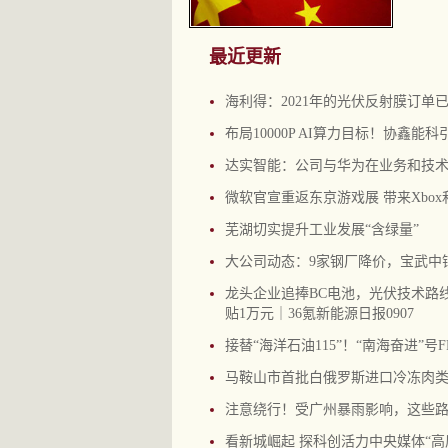
最近更新
海利得：2021年的光伏反射膜订单
布局10000P AI算力目标！协鑫能
达实智能：公司与华为在业务和技
微软官宣重返东京游戏展 带来Xbo
芜湖切实提升工业发展“含绿量”
大公司动态：9家钢厂降价，宝武中
龙头企业追捧BC电池，光伏技术路
贴1万元｜36氪新能源日报0907
接替“海洋石油115”！“南海奋进”号
马鞍山市首批白俄罗斯进口冷冻肉
注意绕行！受广州暴雨影响，这些
看新城崛起 探科创活力中央媒体“