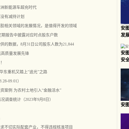
欧洲新能源车超充时代
前没有减持计划
刻胶相关领域的发展情况，是值得开发的领域
安
发
定期报告中披露对应时点股东户数
数据，8月31日公司股东人数为21,844
安
运高质量发展先锋
安全
本！
华东重机又踏上“追光”之路
8-09.01）
资案例 为农村土地引入“金融活水”
情况调查统计（2023年9月8日）
安
课
要求不切实际配套产业，不得违规核准项目