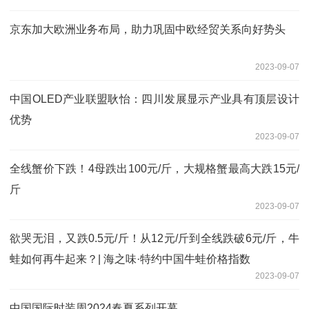
京东加大欧洲业务布局，助力巩固中欧经贸关系向好势头
2023-09-07
中国OLED产业联盟耿怡：四川发展显示产业具有顶层设计
优势
2023-09-07
全线蟹价下跌！4母跌出100元/斤，大规格蟹最高大跌15元/
斤
2023-09-07
欲哭无泪，又跌0.5元/斤！从12元/斤到全线跌破6元/斤，牛
蛙如何再牛起来？| 海之味·特约中国牛蛙价格指数
2023-09-07
中国国际时装周2024春夏系列开幕