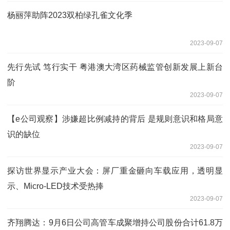
杨丽萍助阵2023双柏绿孔雀文化季
2023-09-07
先行先试 笃行实干 粤港澳大湾区药械监管创新发展上新台
阶
2023-09-07
【e公司观察】涉嫌超比例减持的背后 是规则意识和格局意
识的缺位
2023-09-07
探访世界显示产业大会：屏厂重金砸向车载应用，透明显
示、Micro-LED技术受热捧
2023-09-07
齐翔腾达：9月6日公司高管车成聚增持公司股份合计61.8万