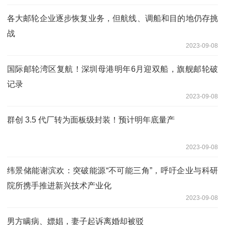
各大邮轮企业逐步恢复业务，但航线、调船和目的地仍存挑
战
2023-09-08
国际邮轮湾区复航！深圳母港明年6月迎双船，旗舰邮轮破
记录
2023-09-08
群创 3.5 代厂转为面板级封装！预计明年底量产
2023-09-08
纬景储能谢滨欢：突破能源“不可能三角”，呼吁企业与科研
院所携手推进新兴技术产业化
2023-09-08
男方瞒病、嫖娼，妻子起诉离婚却被驳