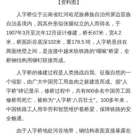
【资料图】
人字桥位于云南省红河哈尼族彝族自治州屏边苗族
自治县境内，因其外形似张腿站立的人而得名，于
1907年3月至次年12月设计修建，桥长67米，宽4.2
米，桥面距谷底深102米，重179.5 吨，人字桥悬挂在
两面绝壁之间，是连接中越米轨铁路的“咽喉”桥梁，全
桥钢结构用铆钉联接而成。
人字桥的修建过程是人类挑战自我、征服自然的一
个缩影，由广大中国劳工用血肉之躯建造而成。据“人
字桥”碑记显示，修桥过程中，共有800余名中国劳工因
修桥而死亡，被称为“‘人字桥’八百壮士”。100多年来，
中国铁路工人用辛劳和智慧维护着桥梁，保障铁路的安
全畅通。
由于人字桥地处河谷地带，钢结构表面直接暴露在