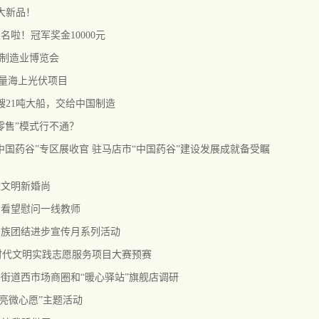
大新品！
啦！冠军奖金10000元
备制造业博览会
量海上光伏项目
艘21吨大船，交给中国制造
零售”模式行不通？
国药谷”专区展收官 驻马店市“中国药谷”建设发展成就备受瞩
递文明新婚尚
）看望慰问一线教师
民族团结进步宣传月系列活动
新时代文明实践志愿服务项目大赛预赛
街道西市场商圈和“暖心驿站”旗舰店调研
亮微心愿”主题活动