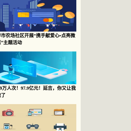
春市农场社区开展“携手献爱心•点亮微
愿”主题活动
3.9万人次！97.9亿元！延吉，你又让我
傲了