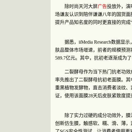
除时尚天河大屏
广告
投放外，演
场谦友认识到陪伴谦谦八年的国货面
提升产品知名度的同时更直接的完成“
据悉，iiMedia Researc
肤品整体市场增速，前者的规模预测将以
589.7亿元。其中，抗初老逐渐成
二裂酵母作为当下热门抗老功效成
率先推出了二裂酵母抗初老面膜。其
重黑植物发酵物，直击消费者淡纹、
证，使用该面膜28天后皮肤紧致度提升3
除了实力过硬的成分功效外，膜
创新仿生膜，触感软、糯、滑、薄，
了SGS安全性测试，让消费者使用更