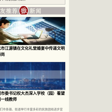
化市江源镇在文化礼堂婚宴中传递文明
婚尚
们市委书记权大杰深入学校（园）看望
问一线教师