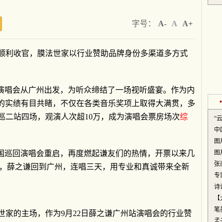
字号：
A-
A
A+
会顺利收官，膜法世家以行业赞助品牌身份多渠道多方式
巡回演唱会从广州出发，为听众缔结了一场视听盛宴。作为内
上的实绩有目共睹，不仅在各类音乐奖项上取得大满贯，多
三巡二站四场，观演人次超10万，成为演唱会票房场次
综
“
中
图
全国巡回演唱会重启，再度燃起谦友们的热情，开票以来几
图
张
24日，薛之谦回到广州，连唱三天，用专业和真诚带来全新
专
诗
【
笔
世家的主场，作为9月22日薛之谦广州站演唱会的行业赞
孟