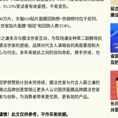
，93.33%受试者有收紧感，不易变形。
延
建
40万片，天猫618贴片面膜回购榜+热销榜均位于前列、
世家贴片面膜“销冠”和回购人数TOP1。
，薛之谦多次与膜法世家互动，为现场谦友种草二裂酵母抗
膜法世家的感谢。品牌对代言人演唱会的高度重视和大
心与付出，多年来彼此之间的双向奔赴、携手并进，也
省
及
但梦想赞助计划未完待续，膜法世家与代言人薛之谦的
通过品牌创意营销让更多人认识国货面膜品牌膜法世家
发与创新，为消费者带来更优质、更有效的产品。
长
对
谨慎！此文仅供参考，不作买卖依据。