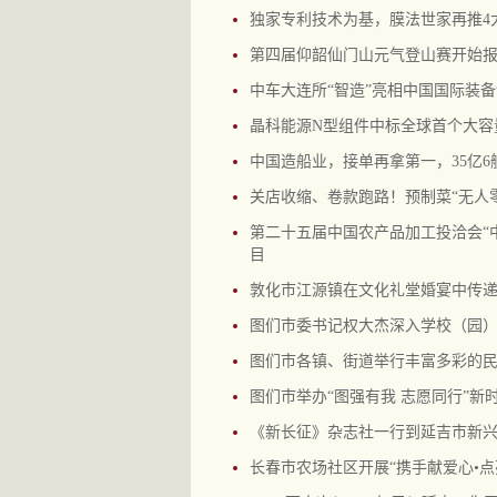
独家专利技术为基，膜法世家再推4
第四届仰韶仙门山元气登山赛开始报名
中车大连所“智造”亮相中国国际装
晶科能源N型组件中标全球首个大容
中国造船业，接单再拿第一，35亿6
关店收缩、卷款跑路！预制菜“无人
第二十五届中国农产品加工投洽会“中
目
敦化市江源镇在文化礼堂婚宴中传
图们市委书记权大杰深入学校（园
图们市各镇、街道举行丰富多彩的
图们市举办“图强有我 志愿同行”
《新长征》杂志社一行到延吉市新兴
长春市农场社区开展“携手献爱心•点