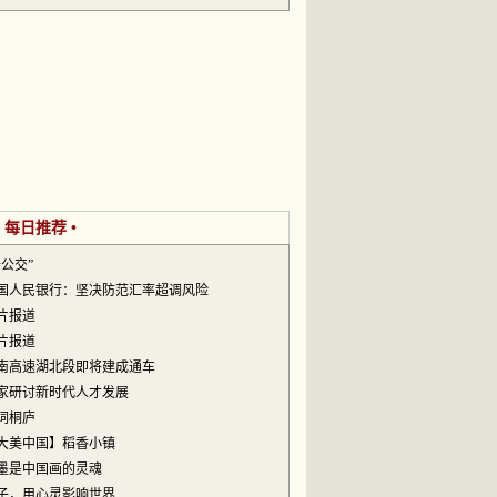
• 每日推荐 •
云公交”
国人民银行：坚决防范汇率超调风险
片报道
片报道
南高速湖北段即将建成通车
家研讨新时代人才发展
词桐庐
大美中国】稻香小镇
墨是中国画的灵魂
子，用心灵影响世界