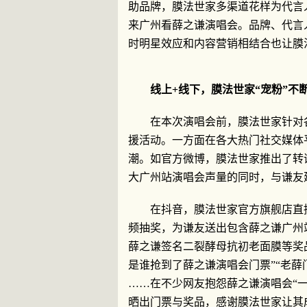
助品牌，膜法世家多渠道花样为代言
来广州看薛之谦演唱会。品牌、代言
时明星效应和内容营销相结合也让膜
线上
+
线下，膜法世家“宠粉”不
在本次演唱会前，膜法世家针对
援活动。一方面在各大热门社交媒体
潮。如官方微博，膜法世家推出了转
大广州站演唱会声量的同时，与谦友
在抖音，膜法世家官方旗舰店直
频抽奖，为谦友送出包含薛之谦广州
薛之谦签名二裂酵母抗初老面膜等奖
是谁抢到了薛之谦演唱会门票”“老薛
……在不少网友抱怨薛之谦演唱会“一
晒出门票与奖品，感谢膜法世家让其成功