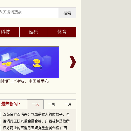
搜索
科技
娱乐
体育
时“盯上”沙特，中国着手布
【全球市场早报】9月12日
• 最热新闻 •
一天
一周
一月
汉苑良方百消丹：气血是女人的命根子，再
百消丹玉妍丸重金属合格，广西桂林药检所
汉方药业的百消丹玉妍丸重金属合格 广西