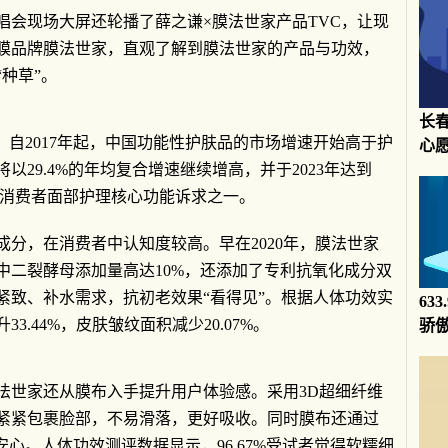
唱会现场大屏还轮播了薛之谦×膜法世家产品TVC，让现
膜品牌膜法世家，直观了解到膜法世家的产品与功效，
种草”。
长
h数据显示，自2017年起，中国功能性护肤品的市场增速开始高于护
心
29.4%的年均复合增速继续增高，并于2023年达到
为了消费者面部护理核心功能诉求之一。
分，在消费者中认知度较高。早在2020年，膜法世家
中二裂酵母添加量高达10%，还添加了专利抗氧化成分双
紧致、补水需求，抗初老效果“看得见”。根据人体功效实
63
3.44%，皮肤皱纹面积减少20.07%。
骄
法世家还从膜布入手提升用户体验感。采用3D超细纤维
紧紧包裹脸部，不易滑落，更好吸收。同时膜布还通过
安心。人体功效测评数据显示，96.67%受试者觉得软糯细