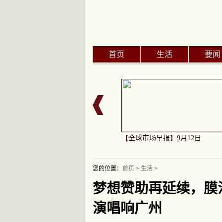
首页
生活
要闻
业同时“盯上”沙特，中国着手布
【全球市场早报】9月12日
您的位置：
首页
>
生活
>
梦想赞助再延续，膜
演唱响广州