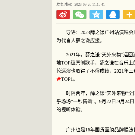
发表时间：2023-09-26 11:15:41
导语：2023薛之谦广州站演唱
为代言人薛之谦应援。
2021年，薛之谦“天外来物”
地TOP级原创歌手，薛之谦在音乐
轮巡演也取得了不俗成绩，2021年
合
TOP1。
时隔两年，薛之谦“天外来物”
乎场场“一秒售罄”。9月22日-9月
的视听体验。
广州也是16年国货面膜品牌膜法