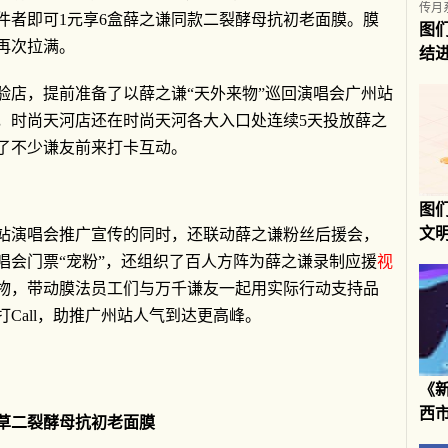
件者即可1元享6盒薛之谦同款二裂酵母抗初老面膜。膜
图
再次拉满。
结
验店，提前准备了以薛之谦“天外来物”巡回演唱会广州站
，时尚天河店还在时尚天河各大入口处连续5天投放薛之
了不少谦友前来打卡互动。
图
文
站演唱会推广宣传的同时，还联动薛之谦粉丝后援会，
唱会门票“宠粉”，还组织了百人方阵为薛之谦录制应援
视
物，带动膜法员工们与万千谦友一起用实际行动支持品
Call，助推广州站人气到达更高峰。
《
西
草二裂酵母抗初老面膜