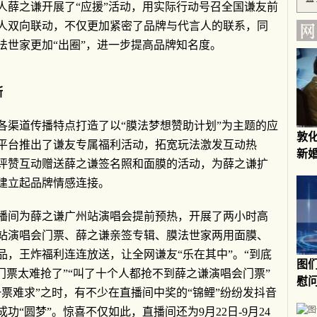
人薛之谦开展了“应援”活动，用实际行动号召全国谦友前
人双向联动，不仅更加紧密了品牌与代言人的联系，同
法世家更加“出圈”，进一步提高品牌知名度。
断
各渠道传播特点打造了以“膜法梦想赞助计划”为主题的应
敦
平台推出了谦友专属福利活动，拓宽玩法激发互动热
新
评赞互动赠送薛之谦签名照和面膜的活动，为薛之谦扩
建立起品牌情感连接。
播间为薛之谦广州站演唱会提前预热，开展了两小时高
站演唱会门票、薛之谦亲签专辑、膜法世家两用面膜、
品，王炸福利连连放送，让全网谦友“乐在其中”。“到底
图
门票太难抢了”“叫了十个人都抢不到薛之谦演唱会门票”
慰
票难求”之时，有不少在直播间中奖的“锦鲤”纷纷发抖音
“圆梦”。惊喜不仅如此，直播间还为9月22日-9月24