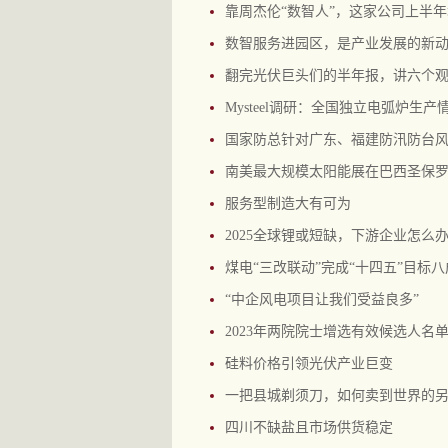
靠周杰伦“数智人”，这家公司上半年
数智服务进园区，是产业发展的新动能
翻完光伏巨头们的半年报，讲六个
Mysteel调研：全国独立电弧炉生产
国家防总针对广东、福建防汛防台
南美最大规模太阳能展在巴西圣保
服务型制造大有可为
2025全球锂或短缺，下游企业怎么
煤电“三改联动”完成“十四五”目标
“中企风电项目让我们受益良多”
2023年两院院士增选有效候选人名
硅料价格引领光伏产业巨变
一把县城剃须刀，如何卖到世界的
四川不缺盐且市场供货稳定