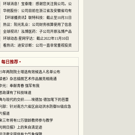
环球消息！宝泰隆：感谢您关注我公司。公
华统股份：公司目前在浙江省及安徽省均有
【环球播资讯】联特科技：截止至10月31日
热议：阳光乳业：公司财务核算使用了信息
全球视讯！泓博医药：子公司开原泓博产品
环球动态:星网宇达：截止2022年11月10日
看热讯：迪安诊断：公司一直非常重视投资
• 每日推荐 •
023年两院院士增选有效候选人名单公布
读者》杂志插图艺术作品展亮相南通
中光：奉献青春 强军有我
思政课有了科技味道
典与现代的交织——埃德加·德加笔下的芭蕾
利部：针对南方六省区启动洪水防御Ⅳ级应急
片报道
来三年将有12万银龄教师参与教学
光明日报》上的朱自清足迹
防汛救灾提供有力气象保障