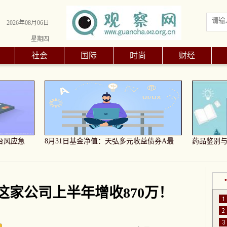
2026年08月06日
星期四
社会
国际
时尚
财经
台风应急
8月31日基金净值：天弘多元收益债券A最
药品鉴别
这家公司上半年增收870万！