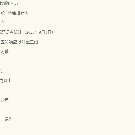
增收870万！
 | 峰会进行时
观点
情况调查统计（2023年9月1日）
风应急响应提升至三级
罗闭幕
办？
八成以上
单公布
另一端？