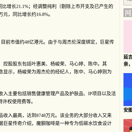
同比增长21.1%；经调整纯利（剔除上市开支及已产生的
万元，同比增长约16.8%。
，目前市值约48亿港元。由于与周杰伦深度绑定，巨星传
延
、控股股东包括叶惠美、杨峻荣、马心婷、陈中。其
亲
息显示，杨峻荣为周杰伦的经纪人，陈中、马心婷则为
收入主要包括销售健康管理产品及护肤品、IP项目以及活
特许权使用费等。
安图
收入最高，达到8748万元。该业务的大部分收入又来
据巨星传奇介绍，魔胴咖啡是一种专为低碳水饮食设计