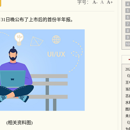
字号：
A-
A
A+
31日晚公布了上市后的首份半年报。
2
《
王
当
古
水
图
未
(相关资料图)
《
为