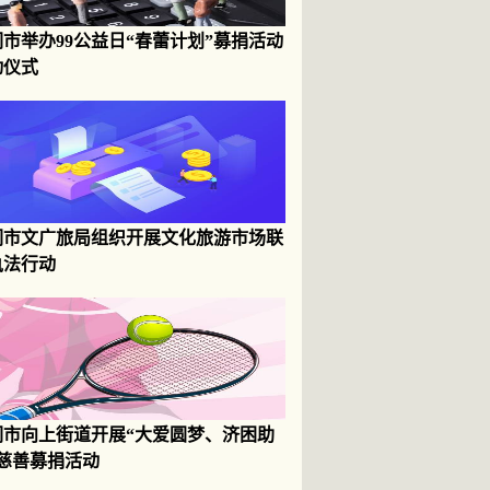
市举办99公益日“春蕾计划”募捐活动
动仪式
们市文广旅局组织开展文化旅游市场联
执法行动
们市向上街道开展“大爱圆梦、济困助
”慈善募捐活动