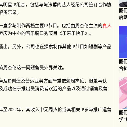
其明星IP组合，包括与陈法蓉的艺人经纪公司签订合作协
图们
解备忘录。
启
一直参与制作两档主要IP节目。包括由周杰伦主演的
真人
澄庆为中心的音乐脱口秀节目《乐来乐快乐》。
年播出，另外，公司也在探索制作其他IP节目如短剧等产品
图
赖周杰伦这一问题备受外界关注。
合
务及IP创造及营运业务方面严重依赖周杰伦，但董事认
及成功在于推出受消费者欢迎的产品以及通过销售及营
年至2022年，其收入中无周杰伦或其相关IP参与推广运营
图
学