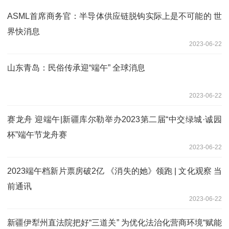
ASML首席商务官：半导体供应链脱钩实际上是不可能的 世
界快消息
2023-06-22
山东青岛：民俗传承迎“端午” 全球消息
2023-06-22
赛龙舟 迎端午|新疆库尔勒举办2023第二届“中交绿城·诚园
杯”端午节龙舟赛
2023-06-22
2023端午档新片票房破2亿 《消失的她》领跑 | 文化观察 当
前通讯
2023-06-22
新疆伊犁州直法院把好“三道关” 为优化法治化营商环境“赋能